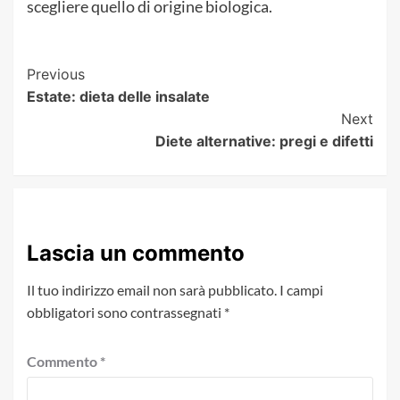
scegliere quello di origine biologica.
Post
Previous
Estate: dieta delle insalate
Navigation
Next
Diete alternative: pregi e difetti
Lascia un commento
Il tuo indirizzo email non sarà pubblicato.
I campi
obbligatori sono contrassegnati
*
Commento
*