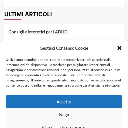
ULTIMI ARTICOLI
Consigli dietetetici per l’ADHD
Pranzo al sacco estivo: 5 idee di pasta fredda
Gestisci Consenso Cookie
Dieta PKU: Gestione Professionale degli Alimenti nella
Utilizziamo tecnologie come i cookie per memorizzare e/o accedere alle
Fenilchetonuria
informazioni del dispositivo. Lo facciamo per migliorare l'esperienza di
navigazione e per mostrare annunci (non) personalizzati. Il consenso a queste
Dieta militare: come funziona, opinioni e schema tipo per
tecnologie ci consentirà di elaborare dati quali il comportamento di
dimagrire in 3 giorni
navigazione o gli ID univoci su questo sito. Il mancato consenso o la revoca del
consenso possono influire negativamente su alcune caratteristiche e funzioni.
La dieta dei tre giorni
Accetta
Informativa Privacy
Contatti & Pubblicità
Nega
Visualizza le preferenze