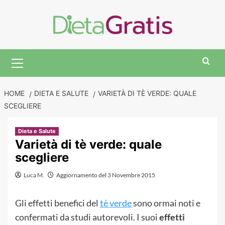
Skip
to
content
Primary
Menu
HOME
DIETA E SALUTE
VARIETÀ DI TÈ VERDE: QUALE
SCEGLIERE
Dieta e Salute
Varietà di tè verde: quale
scegliere
Luca M.
Aggiornamento del 3 Novembre 2015
Gli effetti benefici del
tè verde
sono ormai noti e
confermati da studi autorevoli. I suoi
effetti