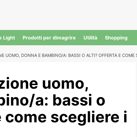
e Light
Prodotti per dimagrire
Utilità
Shopping
NE UOMO, DONNA E BAMBINO/A: BASSI O ALTI? OFFERTA E COME S
azione uomo,
ino/a: bassi o
e come scegliere i