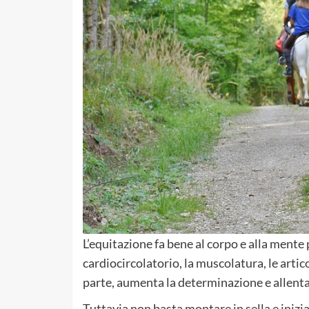
L’equitazione fa bene al corpo e alla mente
cardiocircolatorio, la muscolatura, le artic
parte, aumenta la determinazione e allenta 
Tuttavia non basta montare in sella e iniziar