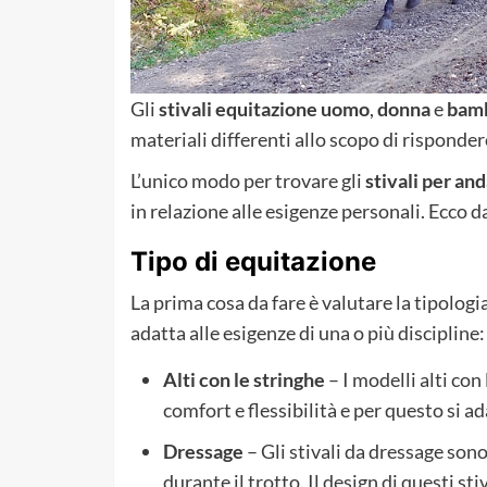
Gli
stivali equitazione uomo
,
donna
e
bamb
materiali differenti allo scopo di risponder
L’unico modo per trovare gli
stivali per and
in relazione alle esigenze personali. Ecco d
Tipo di equitazione
La prima cosa da fare è valutare la tipologi
adatta alle esigenze di una o più discipline
Alti con le stringhe
– I modelli alti con
comfort e flessibilità e per questo si a
Dressage
– Gli stivali da dressage sono
durante il trotto. Il design di questi s