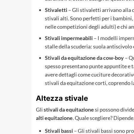
Stivaletti
– Gli stivaletti arrivano alla
stivali alti. Sono perfetti per i bambin
nelle competizioni degli adulti) e chi a
Stivali impermeabili
– I modelli imperme
stalle della scuderia: suola antiscivol
Stivali da equitazione da cow-boy
– Qu
spesso presentano punte appuntite e tac
avere dettagli come cuciture decorative
stivali da equitazione corti, coprendo l
Altezza stivale
Gli
stivali da equitazione
si possono divide
alti
equitazione
. Quale scegliere? Dipende
Stivali bassi
– Gli stivali bassi sono pr