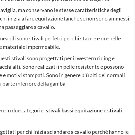
 caviglia, ma conservano le stesse caratteristiche degli
i, chi inizia a fare equitazione (anche se non sono ammessi
ma passeggiare a cavallo.
abili sono stivali perfetti per chi sta ore e ore nelle
o e materiale impermeabile.
esti stivali sono progettati per il western riding e
chi alti. Sono realizzati in pelle resistente e possono
 e motivi stampati. Sono in genere più alti dei normali
a parte inferiore della gamba.
re in due categorie:
stivali bassi equitazione
e
stivali
.
ogettati per chi inizia ad andare a cavallo perché hanno le