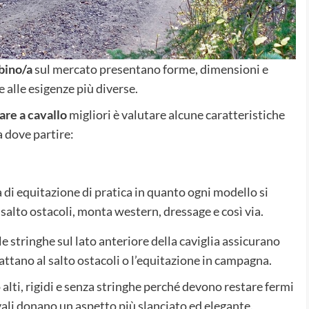
ino/a
sul mercato presentano forme, dimensioni e
e alle esigenze più diverse.
are a cavallo
migliori è valutare alcune caratteristiche
a dove partire:
a di equitazione di pratica in quanto ogni modello si
: salto ostacoli, monta western, dressage e così via.
 le stringhe sul lato anteriore della caviglia assicurano
dattano al salto ostacoli o l’equitazione in campagna.
 alti, rigidi e senza stringhe perché devono restare fermi
tivali donano un aspetto più slanciato ed elegante.