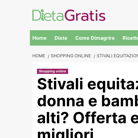
Skip
to
content
Home
Diete
Come Dimagrire
Ricett
HOME
SHOPPING ONLINE
STIVALI EQUITAZIO
Shopping online
Stivali equit
donna e bamb
alti? Offerta 
migliori