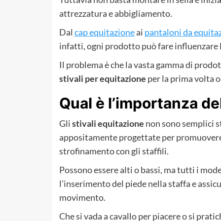
attrezzatura e abbigliamento.
Dal
cap equitazione
ai
pantaloni da equita
infatti, ogni prodotto può fare influenzare
Il problema è che la vasta gamma di prodotti
stivali per equitazione
per la prima volta o
Qual è l’importanza de
Gli
stivali equitazione
non sono semplici sti
appositamente progettate per promuovere l
strofinamento con gli staffili.
Possono essere alti o bassi, ma tutti i mo
l’inserimento del piede nella staffa e assic
movimento.
Che si vada a cavallo per piacere o si pratic