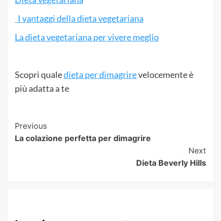
I vantaggi della dieta vegetariana
La dieta vegetariana per vivere meglio
Scopri quale
dieta per dimagrire
velocemente è
più adatta a te
Post
Previous
La colazione perfetta per dimagrire
Navigation
Next
Dieta Beverly Hills