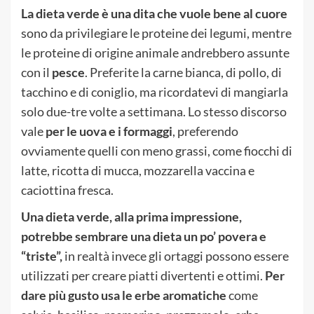
La dieta verde è una dita che vuole bene al cuore
sono da privilegiare le proteine dei legumi, mentre
le proteine di origine animale andrebbero assunte
con il
pesce
. Preferite la carne bianca, di pollo, di
tacchino e di coniglio, ma ricordatevi di mangiarla
solo due-tre volte a settimana. Lo stesso discorso
vale
per le uova e i formaggi
, preferendo
ovviamente quelli con meno grassi, come fiocchi di
latte, ricotta di mucca, mozzarella vaccina e
caciottina fresca.
Una dieta verde, alla prima impressione,
potrebbe sembrare una dieta un po’ povera e
“triste”,
in realtà invece gli ortaggi possono essere
utilizzati per creare piatti divertenti e ottimi.
Per
dare più gusto usa le erbe aromatiche
come