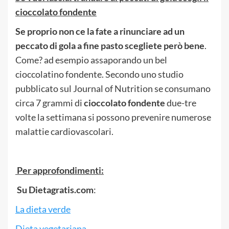
cioccolato fondente
Se proprio non ce la fate a rinunciare ad un
peccato di gola a fine pasto scegliete però bene
.
Come? ad esempio assaporando un bel
cioccolatino fondente. Secondo uno studio
pubblicato sul Journal of Nutrition se consumano
circa 7 grammi di
cioccolato fondente
due-tre
volte la settimana si possono prevenire numerose
malattie cardiovascolari.
Per approfondimenti:
Su Dietagratis.com
:
La dieta verde
Dieta vegetariana