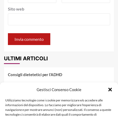
Sito web
ULTIMI ARTICOLI
Consigli dietetetici per l’ADHD
Pranzo al sacco estivo: 5 idee di pasta fredda
Gestisci Consenso Cookie
Dieta PKU: Gestione Professionale degli Alimenti nella
Utilizziamo tecnologie come i cookie per memorizzare e/o accedere alle
Fenilchetonuria
informazioni del dispositivo. Lo facciamo per migliorare l'esperienza di
navigazione e per mostrare annunci (non) personalizzati. Il consenso a queste
Dieta militare: come funziona, opinioni e schema tipo per
tecnologie ci consentirà di elaborare dati quali il comportamento di