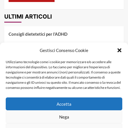
ULTIMI ARTICOLI
Consigli dietetetici per l’ADHD
Pranzo al sacco estivo: 5 idee di pasta fredda
Gestisci Consenso Cookie
Dieta PKU: Gestione Professionale degli Alimenti nella
Utilizziamo tecnologie come i cookie per memorizzare e/o accedere alle
Fenilchetonuria
informazioni del dispositivo. Lo facciamo per migliorare l'esperienza di
navigazione e per mostrare annunci (non) personalizzati. Il consenso a queste
Dieta militare: come funziona, opinioni e schema tipo per
tecnologie ci consentirà di elaborare dati quali il comportamento di
dimagrire in 3 giorni
navigazione o gli ID univoci su questo sito. Il mancato consenso o la revoca del
consenso possono influire negativamente su alcune caratteristiche e funzioni.
La dieta dei tre giorni
Accetta
Informativa Privacy
Contatti & Pubblicità
Nega