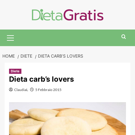
Skip
to
content
Primary
Menu
HOME
DIETE
DIETA CARB’S LOVERS
Diete
Dieta carb’s lovers
ClaudiaL
5 Febbraio 2015