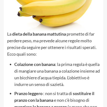
La
dieta della banana mattutina
promette di far
perdere peso, ma prevede alcune regole molto
precise da seguire per ottenere i risultati sperati.
Ecco quali sono:
Colazione con banana
: la prima regola è quella
di mangiare una banana a colazione insieme ad
un bicchiere d’acqua tiepida. L’obiettivo è
indurre un senso di sazietà.
Pranzo leggero
: non si tratta di
sostituire il
pranzo con la banana
e non c’è bisogno di
mangiare la banana a pranzo
(a meno che non