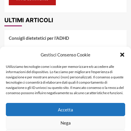
ULTIMI ARTICOLI
Consigli dietetetici per l’ADHD
Pranzo al sacco estivo: 5 idee di pasta fredda
Gestisci Consenso Cookie
Dieta PKU: Gestione Professionale degli Alimenti nella
Utilizziamo tecnologie come i cookie per memorizzare e/o accedere alle
Fenilchetonuria
informazioni del dispositivo. Lo facciamo per migliorare l'esperienza di
navigazione e per mostrare annunci (non) personalizzati. Il consenso a queste
Dieta militare: come funziona, opinioni e schema tipo per
tecnologie ci consentirà di elaborare dati quali il comportamento di
dimagrire in 3 giorni
navigazione o gli ID univoci su questo sito. Il mancato consenso o la revoca del
consenso possono influire negativamente su alcune caratteristiche e funzioni.
La dieta dei tre giorni
Accetta
Informativa Privacy
Contatti & Pubblicità
Nega