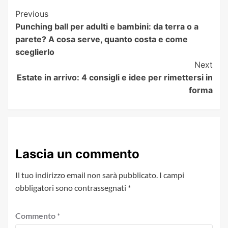
Post
Previous
Punching ball per adulti e bambini: da terra o a
Navigation
parete? A cosa serve, quanto costa e come
sceglierlo
Next
Estate in arrivo: 4 consigli e idee per rimettersi in
forma
Lascia un commento
Il tuo indirizzo email non sarà pubblicato.
I campi
obbligatori sono contrassegnati
*
Commento
*