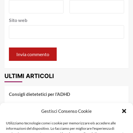
Sito web
ULTIMI ARTICOLI
Consigli dietetetici per l’ADHD
Pranzo al sacco estivo: 5 idee di pasta fredda
Gestisci Consenso Cookie
Dieta PKU: Gestione Professionale degli Alimenti nella
Utilizziamo tecnologie come i cookie per memorizzare e/o accedere alle
Fenilchetonuria
informazioni del dispositivo. Lo facciamo per migliorare l'esperienza di