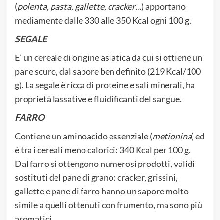
(
polenta, pasta, gallette, cracker…
) apportano
mediamente dalle 330 alle 350 Kcal ogni 100 g.
SEGALE
E’ un cereale di origine asiatica da cui si ottiene un
pane scuro, dal sapore ben definito (219 Kcal/100
g). La segale è ricca di proteine e sali minerali, ha
proprietà lassative e fluidificanti del sangue.
FARRO
Contiene un aminoacido essenziale (
metionina
) ed
è tra i cereali meno calorici: 340 Kcal per 100 g.
Dal farro si ottengono numerosi prodotti, validi
sostituti del pane di grano: cracker, grissini,
gallette e pane di farro hanno un sapore molto
simile a quelli ottenuti con frumento, ma sono più
aromatici.