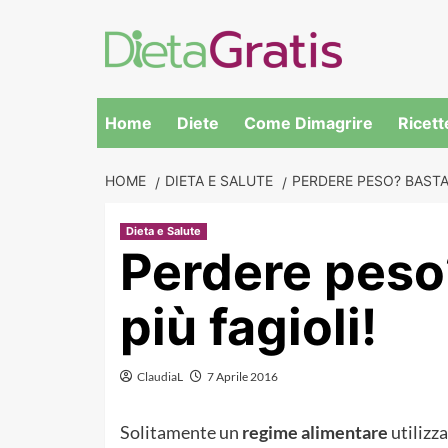
Skip
to
content
Home
Diete
Come Dimagrire
Ricett
HOME
DIETA E SALUTE
PERDERE PESO? BASTA
Dieta e Salute
Perdere peso
più fagioli!
ClaudiaL
7 Aprile 2016
Solitamente un
regime alimentare
utilizza