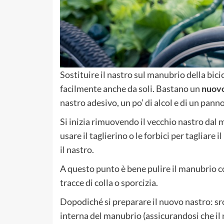
Sostituire il nastro sul manubrio della bici
facilmente anche da soli. Bastano un
nuovo
nastro adesivo, un po’ di alcol e di un panno
Si inizia rimuovendo il vecchio nastro dal
usare il taglierino o le forbici per tagliar
il nastro.
A questo punto è bene pulire il manubrio c
tracce di colla o sporcizia.
Dopodiché si preparare il nuovo nastro: sro
interna del manubrio (assicurandosi che il n