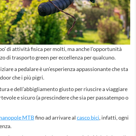
o’ di attività fisica per molti, ma anche l’opportunità
zzo di trasporto green per eccellenza per qualcuno.
 iniziare a pedalare è un’esperienza appassionante che sta
oor che i più pigri.
tura e dell’abbigliamento giusto per riuscire a viaggiare
rtevole e sicuro (a prescindere che sia per passatempo o
manopole MTB
fino ad arrivare al
casco bici
, infatti, ogni
enza.