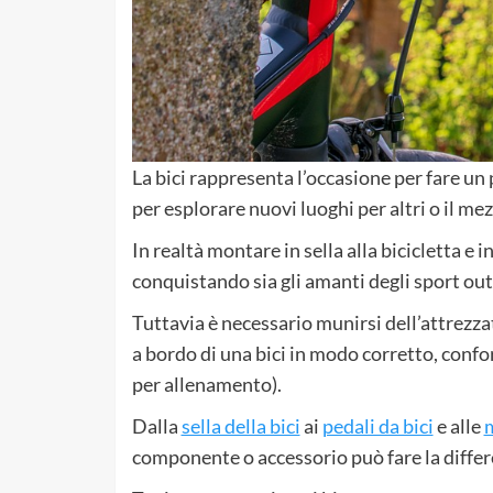
La bici rappresenta l’occasione per fare un p
per esplorare nuovi luoghi per altri o il me
In realtà montare in sella alla bicicletta e
conquistando sia gli amanti degli sport outd
Tuttavia è necessario munirsi dell’attrezza
a bordo di una bici in modo corretto, confo
per allenamento).
Dalla
sella della bici
ai
pedali da bici
e alle
componente o accessorio può fare la differ