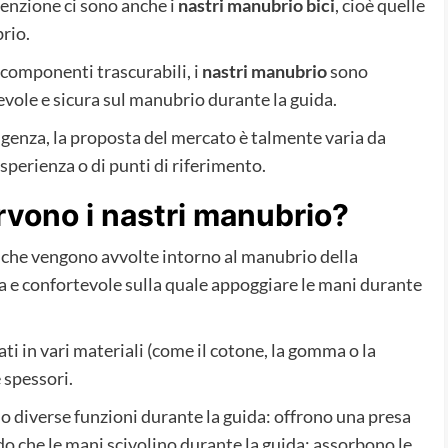
tenzione ci sono anche i
nastri manubrio bici
, cioè quelle
rio.
componenti trascurabili, i
nastri manubrio
sono
vole e sicura sul manubrio durante la guida.
genza, la proposta del mercato è talmente varia da
esperienza o di punti di riferimento.
rvono i nastri manubrio?
 che vengono avvolte intorno al manubrio della
da e confortevole sulla quale appoggiare le mani durante
i in vari materiali (come il cotone, la gomma o la
 spessori.
o diverse funzioni durante la guida: offrono una presa
o che le mani scivolino durante la guida; assorbono le