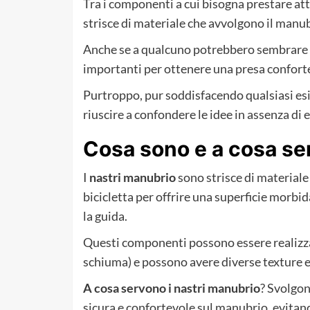
Tra i componenti a cui bisogna prestare at
strisce di materiale che avvolgono il manub
Anche se a qualcuno potrebbero sembrare 
importanti per ottenere una presa conforte
Purtroppo, pur soddisfacendo qualsiasi esi
riuscire a confondere le idee in assenza di 
Cosa sono e a cosa se
I
nastri manubrio
sono strisce di materiale
bicicletta per offrire una superficie morbi
la guida.
Questi componenti possono essere realizzat
schiuma) e possono avere diverse texture e
A cosa servono i nastri manubrio
? Svolgon
sicura e confortevole sul manubrio, evitand