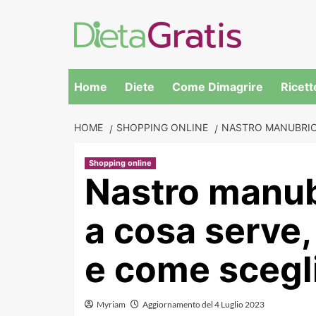
Skip
to
content
Home
Diete
Come Dimagrire
Ricett
HOME
SHOPPING ONLINE
NASTRO MANUBRIO 
Shopping online
Nastro manubr
a cosa serve,
e come scegl
Myriam
Aggiornamento del 4 Luglio 2023