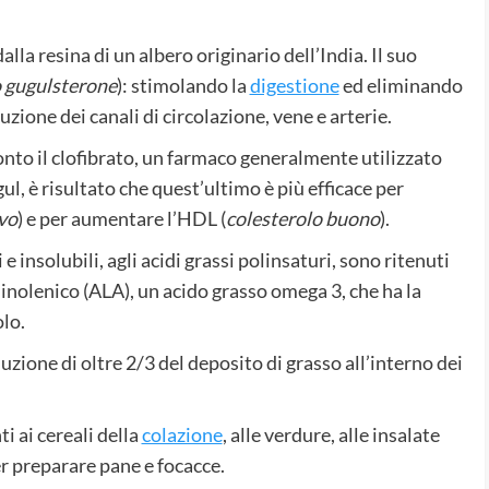
dalla resina di un albero originario dell’India. Il suo
 gugulsterone
): stimolando la
digestione
ed eliminando
uzione dei canali di circolazione, vene e arterie.
nto il clofibrato, un farmaco generalmente utilizzato
ul, è risultato che quest’ultimo è più efficace per
ivo
) e per aumentare l’HDL (
colesterolo buono
).
li e insolubili, agli acidi grassi polinsaturi, sono ritenuti
a-linolenico (ALA), un acido grasso omega 3, che ha la
olo.
zione di oltre 2/3 del deposito di grasso all’interno dei
i ai cereali della
colazione
, alle verdure, alle insalate
er preparare pane e focacce.