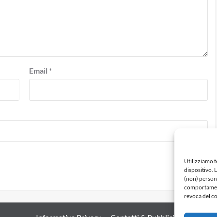
Email
*
Utilizziamo 
dispositivo. 
(non) persona
comportamento
revoca del co