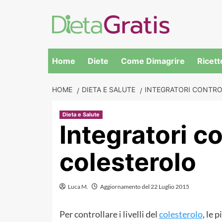
Skip
to
content
Home
Diete
Come Dimagrire
Ricett
HOME
DIETA E SALUTE
INTEGRATORI CONTRO
Dieta e Salute
Integratori co
colesterolo
Luca M.
Aggiornamento del 22 Luglio 2015
Per controllare i livelli del
colesterolo
, le 