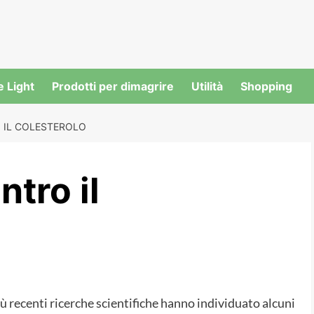
e Light
Prodotti per dimagrire
Utilità
Shopping
 IL COLESTEROLO
ntro il
più recenti ricerche scientifiche hanno individuato alcuni