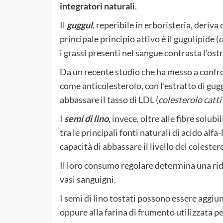
integratori naturali
.
Il
guggul
, reperibile in erboristeria, deriva 
principale principio attivo è il gugulipide (
o
i grassi presenti nel sangue contrasta l’ostr
Da un recente studio che ha messo a confro
come anticolesterolo, con l’estratto di gugg
abbassare il tasso di LDL (
colesterolo catt
I
semi di lino
, invece, oltre alle fibre solubi
tra le principali fonti naturali di acido alf
capacità di abbassare il livello del colester
Il loro consumo regolare determina una ridu
vasi sanguigni.
I semi di lino tostati possono essere aggiunt
oppure alla farina di frumento utilizzata p