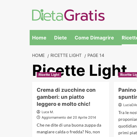
Skip
to
content
Home
Diete
Come Dimagrire
Ricett
HOME
RICETTE LIGHT
PAGE 14
Ricette Light
Ricette Light
Ricette Li
Crema di zucchine con
Panino
gamberi: un piatto
spuntin
leggero e molto chic!
LuciaDA
Luca M.
Tra le nos
Aggiornamento del 20 Aprile 2014
proponia
Che ne dite di una buona zuppa da
quotidian
mangiare calda o fredda? No, non
primi piat