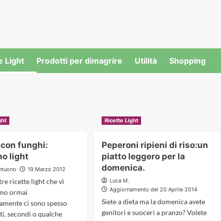
e Light
Prodotti per dimagrire
Utilità
Shopping
ght
Ricette Light
 con funghi:
Peperoni ripieni di riso:un
o light
piatto leggero per la
domenica.
ntuono
19 Marzo 2012
tre ricette light che vi
Luca M.
Aggiornamento del 20 Aprile 2014
mo ormai
Siete a dieta ma la domenica avete
amente ci sono spesso
genitori e suoceri a pranzo? Volete
ti, secondi o qualche