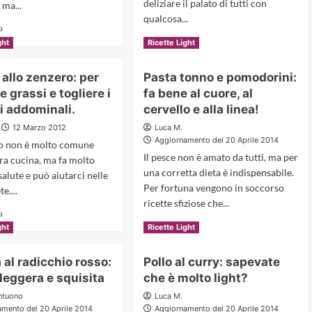
deliziare il palato di tutti con
 ma...
qualcosa...
Read
ù
more
Read
Scopri di più
ght
Ricette Light
about
more
Panino
about
 allo zenzero: per
Pasta tonno e pomodorini:
con
Peperoni
e grassi e togliere i
fa bene al cuore, al
funghi:
ripieni
spuntino
di
i addominali.
cervello e alla linea!
light
riso:un
12 Marzo 2012
Luca M.
piatto
Aggiornamento del 20 Aprile 2014
o non è molto comune
leggero
Il pesce non è amato da tutti, ma per
per
tra cucina, ma fa molto
una corretta dieta è indispensabile.
la
salute e può aiutarci nelle
domenica.
Per fortuna vengono in soccorso
e....
ricette sfiziose che...
Read
ù
Read
more
Scopri di più
ght
Ricette Light
more
about
about
Ricette
a al radicchio rosso:
Pollo al curry: sapevate
Pasta
allo
 leggera e squisita
che è molto light?
tonno
zenzero:
e
per
ntuono
Luca M.
pomodorini:
bruciare
mento del 20 Aprile 2014
Aggiornamento del 20 Aprile 2014