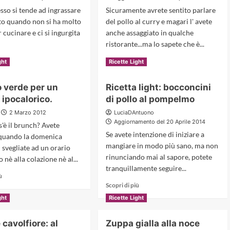
fa
grassi
sso si tende ad ingrassare
Sicuramente avrete sentito parlare
bene
e
to quando non si ha molto
del pollo al curry e magari l' avete
al
togliere
cucinare e ci si ingurgita
anche assaggiato in qualche
cuore,
i
al
gonfiori
ristorante...ma lo sapete che è...
cervello
addominali.
Read
Read
ù
Scopri di più
ght
Ricette Light
e
more
more
alla
about
about
linea!
 verde per un
Ricetta light: bocconcini
Frittata
Pollo
ipocalorico.
di pollo al pompelmo
al
al
radicchio
curry:
2 Marzo 2012
LuciaDAntuono
rosso:
sapevate
Aggiornamento del 20 Aprile 2014
'è il brunch? Avete
ricetta
che
Se avete intenzione di iniziare a
quando la domenica
leggera
è
mangiare in modo più sano, ma non
 svegliate ad un orario
e
molto
rinunciando mai al sapore, potete
squisita
light?
 nè alla colazione nè al...
tranquillamente seguire...
Read
ù
Read
more
Scopri di più
more
about
ght
Ricette Light
about
Rustico
Ricetta
verde
 cavolfiore: al
Zuppa gialla alla noce
light:
per