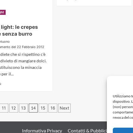
more
about
Read
ù
ght
Dolci
more
vietati?
about
assolutamente
 light: le crepes
Riso
no!
e senza burro
al
curry
ntuono
con
amento del 22 Febbraio 2012
gamberetti:
 diete che si rispettino c'è
ecco
 divieto di mangiare dolci.
la
stituiscono la minaccia
ricetta
light
per il...
Read
ù
more
about
Utilizziamo 
Ricette
dispositivo. 
one
light:
(non) persona
11
12
13
14
15
16
Next
le
comportamento
crepes
revoca del co
leggere
senza
Informativa Privacy
Contatti & Pubblicità