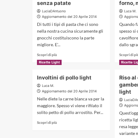
senza patate
forno,
rinunciare
alla
LuciaDAntuono
Luca M.
pizza
Aggiornamento del 20 Aprile 2014
Aggiorna
quando
Di tutti i tipi di pasta che ci sono
Quando fa 
la
nella nostra cucina sicuramente gli
spesso si 
si
gnocchi costituiscono la parte
cavolfior
può
fare
migliore. E'...
dallo sgra
light?
Read
Scopri di più
Scopri di pi
more
Ricette Light
Ricette Li
about
Ricette
Involtini di pollo light
Riso al
light:
gnocchi
gambere
Luca M.
senza
light
Aggiornamento del 20 Aprile 2014
patate
Nelle diete la carne bianca va per la
LuciaDA
maggiore. Spesso vi viene rifilato il
Aggiorna
solito petto di pollo arrostito. Per...
Quest'ogg
ricetta li
Read
Scopri di più
resa legg
more
variante n
about