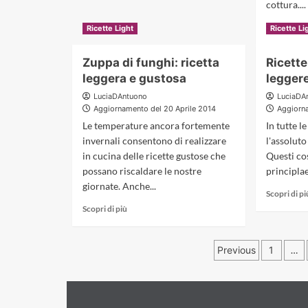
Involtini
cottura....
di
Scopri di pi
Ricette Light
pollo
Ricette Li
light
Zuppa di funghi: ricetta
Ricette
leggera e gustosa
legger
LuciaDAntuono
LuciaDA
Aggiornamento del 20 Aprile 2014
Aggiorn
Le temperature ancora fortemente
In tutte le
invernali consentono di realizzare
l'assoluto
in cucina delle ricette gustose che
Questi co
possano riscaldare le nostre
principlae 
giornate. Anche...
Scopri di pi
Read
Scopri di più
more
about
Paginazi
Zuppa
Previous
1
…
di
degli
funghi:
ricetta
articoli
leggera