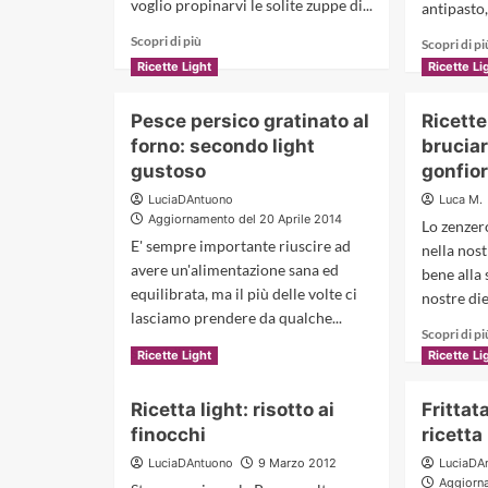
voglio propinarvi le solite zuppe di...
antipasto,
Read
Scopri di più
Scopri di pi
more
Ricette Light
Ricette Li
about
Crema
Pesce persico gratinato al
Ricette
di
zucchine
forno: secondo light
bruciar
con
gustoso
gonfior
gamberi:
LuciaDAntuono
Luca M.
un
Aggiornamento del 20 Aprile 2014
piatto
Lo zenzer
E' sempre importante riuscire ad
leggero
nella nos
e
avere un'alimentazione sana ed
bene alla 
molto
equilibrata, ma il più delle volte ci
nostre diet
chic!
lasciamo prendere da qualche...
Scopri di pi
Read
Scopri di più
Ricette Light
Ricette Li
more
about
Ricetta light: risotto ai
Frittat
Pesce
finocchi
ricetta
persico
gratinato
LuciaDAntuono
9 Marzo 2012
LuciaDA
al
Aggiorna