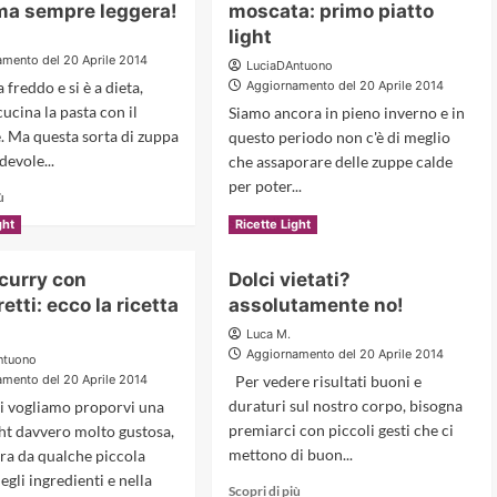
bocconcini
un
 ma sempre leggera!
moscata: primo piatto
di
brunch
light
pollo
ipocalorico.
mento del 20 Aprile 2014
LuciaDAntuono
al
freddo e si è a dieta,
Aggiornamento del 20 Aprile 2014
pompelmo
cucina la pasta con il
Siamo ancora in pieno inverno e in
e. Ma questa sorta di zuppa
questo periodo non c'è di meglio
devole...
che assaporare delle zuppe calde
per poter...
Read
ù
more
Read
Scopri di più
ght
Ricette Light
about
more
Pasta
about
 curry con
Dolci vietati?
e
Zuppa
cavolfiore:
tti: ecco la ricetta
assolutamente no!
gialla
al
alla
Luca M.
forno,
noce
Aggiornamento del 20 Aprile 2014
ntuono
ma
moscata:
mento del 20 Aprile 2014
Per vedere risultati buoni e
sempre
primo
leggera!
duraturi sul nostro corpo, bisogna
i vogliamo proporvi una
piatto
premiarci con piccoli gesti che ci
ght davvero molto gustosa,
light
mettono di buon...
era da qualche piccola
egli ingredienti e nella
Read
Scopri di più