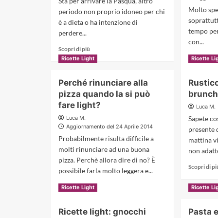
Sta per arrivare la Pasqua, altro
forno:
Molto spe
periodo non proprio idoneo per chi
secondo
soprattut
è a dieta o ha intenzione di
light
tempo per 
gustoso
perdere...
con...
Read
Scopri di più
more
Scopri di pi
Ricette Light
Ricette Li
about
Ricetta
Perché rinunciare alla
Rustico
light:
pizza quando la si può
brunch 
risotto
ai
fare light?
Luca M.
finocchi
Luca M.
Sapete cos
Aggiornamento del 24 Aprile 2014
presente 
Probabilmente risulta difficile a
mattina vi
molti rinunciare ad una buona
non adatto
pizza. Perchè allora dire di no? È
Scopri di pi
possibile farla molto leggera e...
Read
Scopri di più
Ricette Light
Ricette Li
more
about
Ricette light: gnocchi
Pasta e
Perché